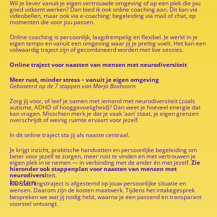
Wil je liever vanuit je eigen vertrouwde omgeving of op een plek die jou
goed uitkomt werken? Dan bied ik ook online coaching aan. Dit kan via
videobellen, maar ook via e-coaching: begeleiding via mail of chat, op
momenten die voor jou passen.
Online coaching is persoonlijk, laagdrempelig en flexibel. Je werkt in je
eigen tempo en vanuit een omgeving waar jij je prettig voelt. Het kan een
volwaardig traject zijn of gecombineerd worden met live sessies.
Online traject voor naasten van mensen met neurodiversiteit
Meer rust, minder stress – vanuit je eigen omgeving
Gebaseerd op de 7 stappen van Marja Boxhoorn
Zorg jij voor, of leef je samen met iemand met neurodiversiteit (zoals
autisme, ADHD of hooggevoeligheid)? Dan weet je hoeveel energie dat
kan vragen. Misschien merk je dat je vaak ‘aan’ staat, je eigen grenzen
overschrijdt of weinig ruimte ervaart voor jezelf.
In dit online traject sta jij als naaste centraal.
Je krijgt inzicht, praktische handvatten en persoonlijke begeleiding om
beter voor jezelf te zorgen, meer rust te vinden en met vertrouwen je
eigen plek in te nemen — in verbinding met de ander én met jezelf.
Zie
hieronder ook stappenplan voor naasten van mensen met
neurodiversi
teit.
kosten
Elk coachingstraject is afgestemd op jouw persoonlijke situatie en
wensen. Daarom zijn de kosten maatwerk. Tijdens het intakegesprek
bespreken we wat jij nodig hebt, waarna je een passend en transparant
voorstel ontvangt.