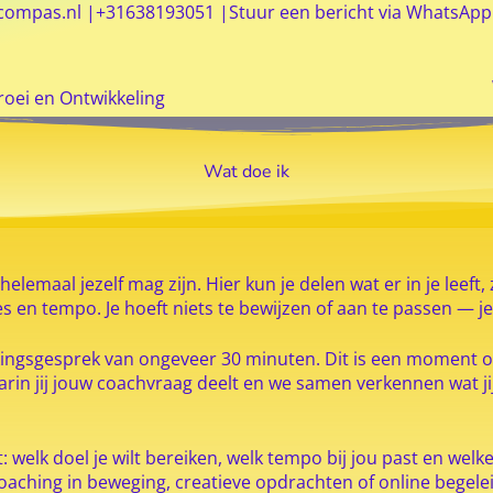
compas.nl
|
+31638193051
|
Stuur een bericht via WhatsApp
roei en Ontwikkeling
Wat doe ik
helemaal jezelf mag zijn. Hier kun je delen wat er in je leef
es en tempo. Je hoeft niets te bewijzen of aan te passen — j
ingsgesprek van ongeveer 30 minuten. Dit is een moment om
aarin jij jouw coachvraag deelt en we samen verkennen wat 
: welk doel je wilt bereiken, welk tempo bij jou past en we
coaching in beweging, creatieve opdrachten of online begelei