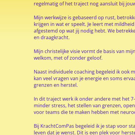
regelmatig of het traject nog aansluit bij jo
Mijn werkwijze is gebaseerd op rust, betrokken
krijgen in wat er speelt. Je leert met mildheid
afgestemd op wat jij nodig hebt. We betrekke
en draagkracht.
Mijn christelijke visie vormt de basis van mij
welkom, met of zonder geloof.
Naast individuele coaching begeleid ik ook m
kan veel vragen van je energie en soms erva
grenzen en herstel.
In dit traject werk ik onder andere met het 
minder stress, het stellen van grenzen, open
voor teams die te maken hebben met neurodi
Bij KrachtComPas begeleid ik je stap voor sta
leven dat je wenst. Dit is een plek voor her