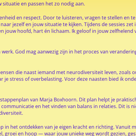
uw situatie en passen het zo nodig aan.
heid en respect. Door te luisteren, vragen te stellen en te sp
 naar jezelf en jouw situatie te kijken. Tijdens de sessies zet 
n jouw hoofd, hart én lichaam. Ik geloof in jouw zelfhelend
n werk. God mag aanwezig zijn in het proces van verandering en
ensen die naast iemand met neurodiversiteit leven, zoals oud
ar je stress of overbelasting. Voor deze naasten bied ik on
7-stappenplan van Marja Boxhoorn. Dit plan helpt je praktis
 communicatie en het vinden van balans in relaties. Dit is n
versiteit.
p in het ontdekken van je eigen kracht en richting. Vanuit mi
stel, groei en hoop — waar jouw unieke weg wordt gezien, g