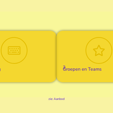
3
g
Groepen en Teams
zie: Aanbod