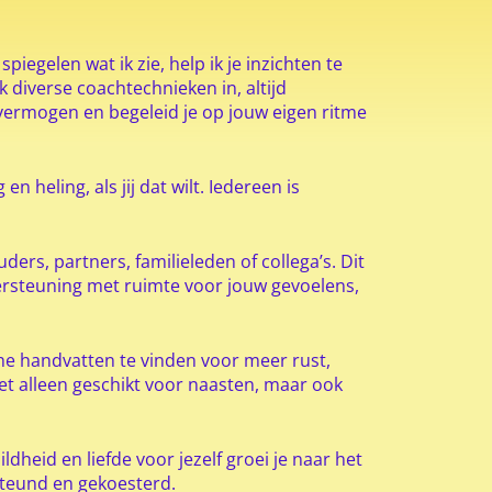
iegelen wat ik zie, help ik je inzichten te
ik diverse coachtechnieken in, altijd
 vermogen en begeleid je op jouw eigen ritme
 heling, als jij dat wilt. Iedereen is
ers, partners, familieleden of collega’s. Dit
dersteuning met ruimte voor jouw gevoelens,
che handvatten te vinden voor meer rust,
iet alleen geschikt voor naasten, maar ook
ldheid en liefde voor jezelf groei je naar het
esteund en gekoesterd.