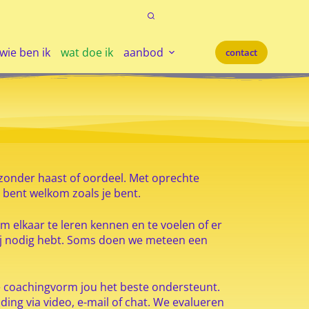
wie ben ik
wat doe ik
aanbod
contact
t, zonder haast of oordeel. Met oprechte
e bent welkom zoals je bent.
 elkaar te leren kennen en te voelen of er
jij nodig hebt. Soms doen we meteen een
lke coachingvorm jou het beste ondersteunt.
ding via video, e-mail of chat. We evalueren