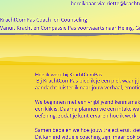
bereikbaar via:
riette@kracht
KrachtComPas Coach- en Counseling
Vanuit Kracht en Compassie Pas voorwaarts naar Heling, G
Hoe ik werk bij KrachtComPas
Bij KrachtComPas bied ik je een plek waar jij 
aandacht luister ik naar jouw verhaal, emoti
We beginnen met een vrijblijvend kennismak
een klik is. Daarna plannen we een intake w
oefening, zodat je kunt ervaren hoe ik werk.
Samen bepalen we hoe jouw traject eruit ziet
Dit kan individuele coaching zijn, maar ook 